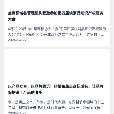
点商标域名管理机构受邀参加第四届快消品知识产权服务
大会
4月22-23日由中华商标协会主办的“第四届快消品知识产权服务
大会”会(以下简称大会)在北京万达嘉华酒店召开，凭借数年的
积淀与行业口碑，活动的筹备工作得到了众多知名企业、专
2026-04-27
家、服务机构的积极参与和支持，会议规模和品质将再次提
升。本次大会得到众多快消品知名品牌企业和知识产权服务行
业的广泛关注，报名参会人数超过500人，点商标域名管理机
构行政总裁吴养怡受邀参加并发表主题演讲。
以产品立身，以品牌致远：科御布局点商标域名，让品牌
保护跟上产品的脚步
水，是民生之本，节水，是时代命题。在深耕节水领域的十五
年间，科御以硬核技术打破行业壁垒，以标准引领规范发展，
从本土制造成长为走向国际的水龙头专业品牌。当产品实力站
2026-04-27