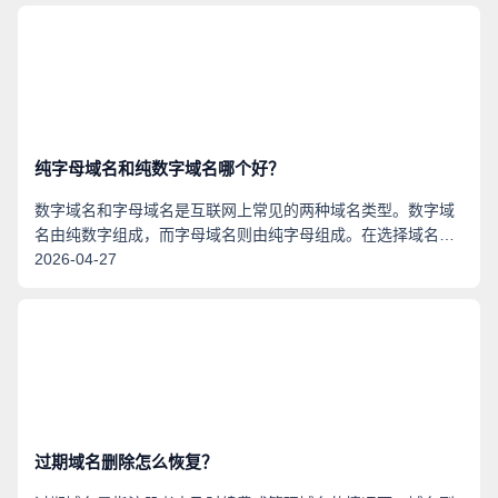
牌，以及如何利用您的域名扩展进一步增强您的影响力。
纯字母域名和纯数字域名哪个好？
数字域名和字母域名是互联网上常见的两种域名类型。数字域
名由纯数字组成，而字母域名则由纯字母组成。在选择域名
时，很多人会犹豫不决，不知道该选择哪种类型的域名。本文
2026-04-27
将从不同角度分析数字域名和字母域名的优劣，并给出一些建
议。
过期域名删除怎么恢复？