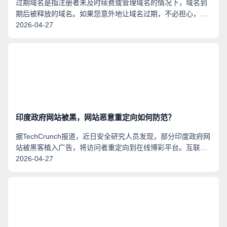
过期域名是指注册者未及时续费或管理域名的情况下，域名到
期后被释放的域名。如果您意外地让域名过期，不必担心，
190将为您提供一些详细的步骤，以帮助您恢复过期的域名。
2026-04-27
印度政府网站被黑，网站恶意重定向如何防范？
据TechCrunch报道，近日安全研究人员发现，部分印度政府网
站被黑客植入广告，将访问者重定向到在线博彩平台。互联网
域名系统国家工程研究中心（ZDNS）专家指出，可以多重防
2026-04-27
护措施，组合防御网站被恶意重定向攻击。