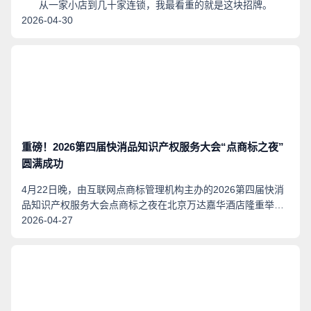
从一家小店到几十家连锁，我最看重的就是这块招牌。
2026-04-30
重磅！2026第四届快消品知识产权服务大会“点商标之夜”
圆满成功
4月22日晚，由互联网点商标管理机构主办的2026第四届快消
品知识产权服务大会点商标之夜在北京万达嘉华酒店隆重举
行，中华商标协会副秘书长张豫宁、江苏省商标协会秘书长刘
2026-04-27
铨、河北省商标品牌协会秘书长张琦等嘉宾莅临活动现场。