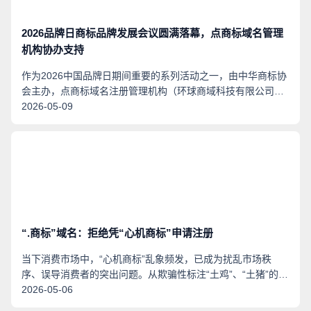
2026品牌日商标品牌发展会议圆满落幕，点商标域名管理
机构协办支持
作为2026中国品牌日期间重要的系列活动之一，由中华商标协
会主办，点商标域名注册管理机构（环球商域科技有限公司）
参与协办的“2026品牌日商标品牌发展会议”于5月8日下午在北
2026-05-09
京隆重举行，本此会议以“商标品牌与竞争力”为主题，立足“十
五五”开局之年，聚焦商标保护对品牌竞争力的支撑作用。本次
会议邀请国家知识产权局等有关部门代表，知识产权国际机
构、行业协会、知名商标品牌企业、知识产权服务机构、高
校、媒体
“.商标”域名：拒绝凭“心机商标”申请注册
当下消费市场中，“心机商标”乱象频发，已成为扰乱市场秩
序、误导消费者的突出问题。从欺骗性标注“土鸡”、“土猪”的食
品商标，到虚假暗示产品属性的“皇氏水牛”、“120W”等争议标
2026-05-06
识，部分经营者借具有误导性、欺骗性的商标博取流量、收割