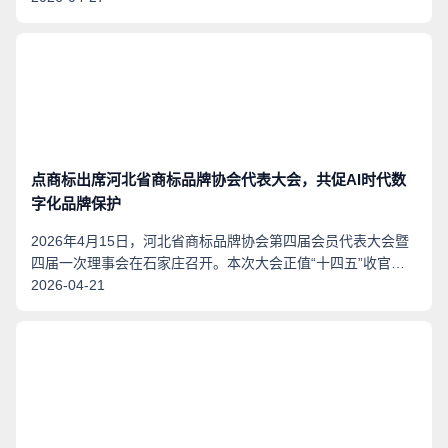
上行业高地，品牌保护如何同步升级？科御创始人刘雄辉给出
了清晰答案：以“.商标”域名筑牢数字品牌护城河，让中国创造
的节水技术，配上中国特色的品牌数字名片，双线并行，行稳
致远。
点商标出席河北省商标品牌协会代表大会，共促AI时代数
字化品牌保护
2026年4月15日，河北省商标品牌协会第四届会员代表大会暨
四届一次理事会在石家庄召开。本次大会正值“十四五”收官、
“十五五”开局的关键节点，与会代表围绕商标品牌战略实施与
2026-04-21
数字化发展进行了深入交流。点商标注册管理机构行政总裁吴
养怡应邀出席，并就AI时代品牌数字化保护及“.商标”（点商
标）域名的核心价值发表了主题分享。