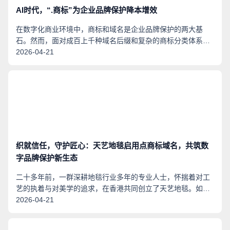
AI时代，“.商标”为企业品牌保护降本增效
在数字化商业环境中，商标和域名是企业品牌保护的两大基
石。然而，面对成百上千种域名后缀和复杂的商标分类体系，
企业往往陷入两难：既要防止品牌被冒用，又不想承担过高的
2026-04-21
保护成本。如何用有限的预算实现高效、可持续的品牌保护，
成为众多企业亟待解决的课题。 商标与域名保护的困境
织就信任，守护匠心：天艺地毯启用点商标域名，共筑数
字品牌保护新生态
二十多年前，一群深耕地毯行业多年的专业人士，怀揣着对工
艺的执着与对美学的追求，在香港共同创立了天艺地毯。如
今，天艺地毯已成为高端定制地毯领域的全链条解决方案提供
2026-04-21
商，在广东东莞厚街拥有一万三千余平方米的现代化生产基
地，天艺的产品已远销亚太、中东、欧洲、北美等数十个国家