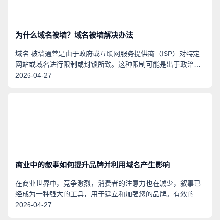
为什么域名被墙？域名被墙解决办法
域名 被墙通常是由于政府或互联网服务提供商（ISP）对特定
网站或域名进行限制或封锁所致。这种限制可能是出于政治、
法律、道德、安全等原因。 以下是一些可能导致域名被墙的原
2026-04-27
因： 1. 政府审查：某些国家可能对特定网站或内容进行审查和
限制，以控制信息流通和维护国家利益。 2. 版权问题：某些域
名可能侵犯了他人的版权或知识产权，因此被要求封锁。 3. 安
全问题：某些网站可能包含恶意软件、网络钓鱼或其他安全
商业中的叙事如何提升品牌并利用域名产生影响
在商业世界中，竞争激烈，消费者的注意力也在减少，叙事已
经成为一种强大的工具，用于建立和加强您的品牌。有效的叙
事不仅能够激发观众的想象力，还能够与您的客户建立深刻而
2026-04-27
持久的联系。在本文章中，我们将探讨叙事如何提升您的品