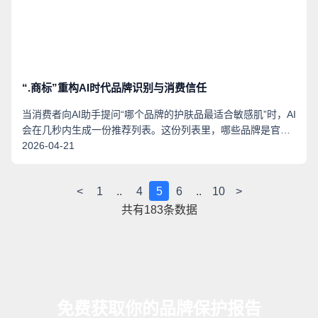
和地区，覆盖全球众多高端酒店与商业空间，年销量持续增
长，是国际高端地毯市场中不可忽视的中国力量。
“.商标”重构AI时代品牌识别与消费信任
当消费者向AI助手提问“哪个品牌的护肤品最适合敏感肌”时，AI
会在几秒内生成一份推荐列表。这份列表里，哪些品牌是官方
正品？哪些是仿冒者的陷阱？答案的权威性，取决于AI所依赖
2026-04-21
的“可信信源”。在AI重构信息获取方式的今天，“商标”二字——
无论是印在产品包装上，还是作为域名后缀出现在搜索结果中
<
1
..
4
5
6
..
10
>
——正在成为品牌识别与消费信任的核心锚点。
共有
183
条数据
免费获取你的品牌保护报告