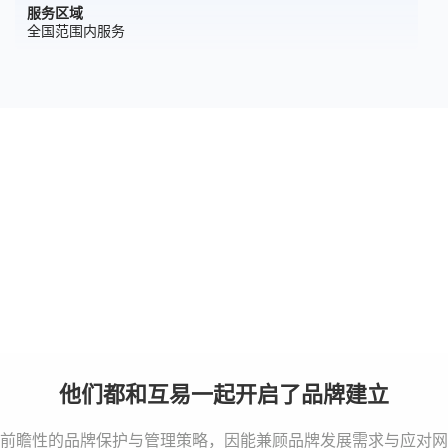
服务区域
全国范围内服务
以品牌深度，成就品牌高度
我们不仅仅是设计logo或注册商标，我们致力于贯穿品牌诞生的全
链条。
通过系统性的布局与保护，我们将您的商业愿景转化为坚实的法律
资产与市场影响力。
他们都和互易一起开启了品牌建立
前瞻性的品牌保护与管理策略，因能兼顾品牌发展需求与应对网