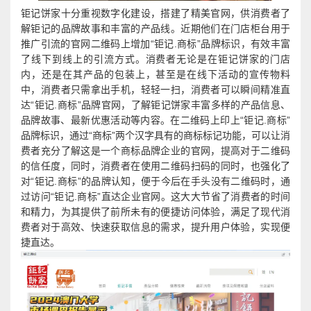
钜记饼家十分重视数字化建设，搭建了精美官网，供消费者了
解钜记的品牌故事和丰富的产品线。近期他们在门店柜台用于
推广引流的官网二维码上增加“钜记.商标”品牌标识，有效丰富
了线下到线上的引流方式。消费者无论是在钜记饼家的门店
内，还是在其产品的包装上，甚至是在线下活动的宣传物料
中，消费者只需拿出手机，轻轻一扫，消费者可以瞬间精准直
达“钜记.商标”品牌官网，了解钜记饼家丰富多样的产品信息、
品牌故事、最新优惠活动等内容。在二维码上印上“钜记.商标”
品牌标识，通过“商标”两个汉字具有的商标标记功能，可以让消
费者充分了解这是一个商标品牌企业的官网，提高对于二维码
的信任度，同时，消费者在使用二维码扫码的同时，也强化了
对“钜记.商标”的品牌认知，便于今后在手头没有二维码时，通
过访问“钜记.商标”直达企业官网。这大大节省了消费者的时间
和精力，为其提供了前所未有的便捷访问体验，满足了现代消
费者对于高效、快速获取信息的需求，提升用户体验，实现便
捷直达。