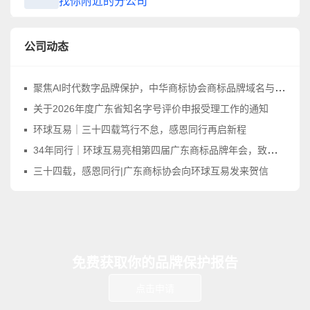
找你附近的分公司
公司动态
聚焦AI时代数字品牌保护，中华商标协会商标品牌域名与网络标识工作委员会正式成立
关于2026年度广东省知名字号评价申报受理工作的通知
环球互易｜三十四载笃行不怠，感恩同行再启新程
34年同行｜环球互易亮相第四届广东商标品牌年会，致敬品牌守护之路
三十四载，感恩同行|广东商标协会向环球互易发来贺信
免费获取你的品牌保护报告
点击申请