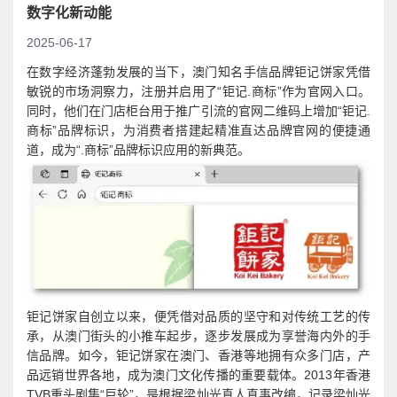
数字化新动能
2025-06-17
在数字经济蓬勃发展的当下，澳门知名手信品牌钜记饼家凭借
敏锐的市场洞察力，注册并启用了“钜记.商标”作为官网入口。
同时，他们在门店柜台用于推广引流的官网二维码上增加“钜记.
商标”品牌标识，为消费者搭建起精准直达品牌官网的便捷通
道，成为“.商标”品牌标识应用的新典范。
钜记饼家自创立以来，便凭借对品质的坚守和对传统工艺的传
承，从澳门街头的小推车起步，逐步发展成为享誉海内外的手
信品牌。如今，钜记饼家在澳门、香港等地拥有众多门店，产
品远销世界各地，成为澳门文化传播的重要载体。2013年香港
TVB重头剧集“巨轮”，是根据梁灿光真人真事改编，记录梁灿光