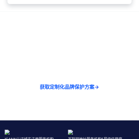
立即行动，投资于品牌的确定性未来
品牌的未来，始于今天的清醒认知与果断行动。立
即联系我们，获取专为您定制的品牌保护方案。
获取定制化品牌保护方案