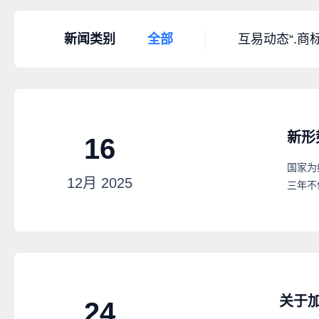
新闻类别
全部
互易动态
“.商
新形
16
国家为
12月
2025
三年不
关于
24