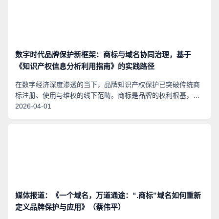
数字时代品牌保护新框架：商标与域名协同治理，基于
《知识产权信息分析利用指南》的实践路径
在数字经济深度渗透的当下，品牌知识产权保护已突破传统商
标注册、使用与维权的线下范畴。商标是品牌的权利根基，域
名是品牌在网络空间的入口，二者协同并存、一体守护，共同
2026-04-01
构成企业在全网场景中可识别、可防护、可沉淀的核心品牌资
产。国家知识产权局近期发布了《知识产权信息分析利用指
南》（下文《指南》），围绕商标品牌开展一体化保护、品牌
数字资产建设与防御性注册体系构建，为企业搭建更完整、更
前置、更高效的品牌保护闭环，提供了清晰的实践方向。
媒体报道：《一个域名，万道通途：“.商标”域名如何重新
定义品牌保护与应用》（蔡伟平）