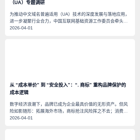
（UA）专题调研
为推动中文域名普遍适用（UA）技术的深度发展与落地应用，
进一步凝聚行业合力，中国互联网基础资源工作委员会牵头组
织行业专家于3月23日至24日赴浙江杭州开展国际化域名及普
2026-04-01
遍适用（UA）专题调研。中国互联网协会副秘书长裴玮，
ICANN专家张建川、Arnt Gulbrandsen（阿尔特·古布兰森）、
工委会秘书长孙钊、点商标域名注册管理机构行政总裁吴养怡
及多位国际化域名专家参加调研受邀参加此次调研活动。
从 “成本单价” 到 “安全投入”：“. 商标” 重构品牌保护的
成本逻辑
数字经济浪潮下，品牌已成为企业最具价值的无形资产。但风
险如影随形：拓展海外市场，商标抢注风险挥之不去；消费者
搜官网时，仿冒域名可能截流用户；知名度提升后，各类 “搭
2026-04-01
便车” 的商标或域名变体更是层出不穷。这些风险一旦爆发，
轻则流量流失，重则信任崩塌，甚至卷入漫长的法律纠纷。