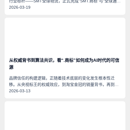
行业标杆——SMT全球物流，正式完成“SMT.商标”与“全球通.
商标”双点商标域名的注册启用，在数字化时代精准卡位稀缺品
2026-03-19
牌数字资产，以专属域名壁垒筑牢全球品牌护城河，更以此彰
显其深耕亚太、锚定中国市场、拓展全球版图的战略远见。
从权威背书到算法共识，看“.商标”如何成为AI时代的可信
源
品牌信任的构建逻辑，正随着技术底层的变化发生根本性迁
移。从央视标王的权威效应，到淘宝金冠的销量背书，再到头
部主播的情感连接——过去数十年，信任的锚点始终建立在
2026-03-13
“人”的判断之上。