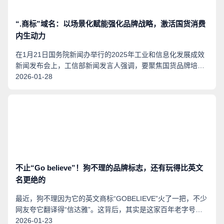
“.商标”域名：以场景化赋能强化品牌战略，激活国货消费
内生动力
在1月21日国务院新闻办举行的2025年工业和信息化发展成效
新闻发布会上，工信部新闻发言人强调，要聚焦国货品牌培
育，打造中国消费名品方阵，完善品牌发展生态，强化战略引
2026-01-28
领作用，全方位激活国货消费内生动力。在数字经济与实体经
济深度融合加速推进的当下，“.商标”域名跳出单纯网络入口的
传统定位，凭借与品牌标识的强绑定优势，通过多场景、全维
度渗透构建特色赋能体系，成为品牌数字化战略落地的核心支
撑，从身份构建、用户触达等多个层面，为国货消费动力释放
注入新活。
不止“Go believe”！狗不理的品牌标志，还有玩得比英文
名更绝的
最近，狗不理因为它的英文商标“GOBELIEVE”火了一把，不少
网友夸它翻译得“信达雅”。这背后，其实是这家百年老字号摸
透了消费者的心思，而且懂得在不同语境中灵活变通，展现出
2026-01-23