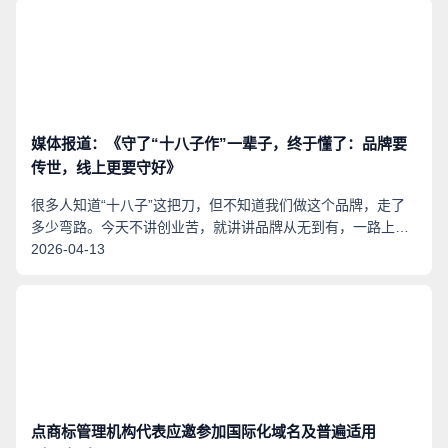
媒体报道：《守了“十八子作”一辈子，终于懂了：品牌要
传世，线上更要守好》
很多人知道“十八子”这把刀，但不知道我们做这个品牌，走了
多少弯路。今天不讲创业苦，就讲讲品牌从无到有，一路上的
那些“坑”。
2026-04-13
点商标管理机构代表应邀参加国际化域名及普遍适用