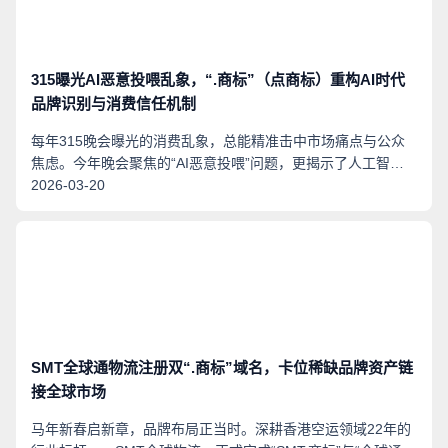
315曝光AI恶意投喂乱象，“.商标”（点商标）重构AI时代
品牌识别与消费信任机制
每年315晚会曝光的消费乱象，总能精准击中市场痛点与公众
焦虑。今年晚会聚焦的“AI恶意投喂”问题，更揭示了人工智能
时代品牌与消费者共同面临的现实困境：部分机构通过技术手
2026-03-20
段批量篡改品牌信息、生成虚假误导性内容，并定向投喂给AI
大模型，导致模型持续输出错误的品牌信息。这不仅严重侵害
企业的品牌权益与商业声誉，也让无数消费者陷入虚假信息编
织的消费陷阱。
SMT全球通物流注册双“.商标”域名，卡位稀缺品牌资产链
接全球市场
马年新春启新章，品牌布局正当时。深耕香港空运领域22年的