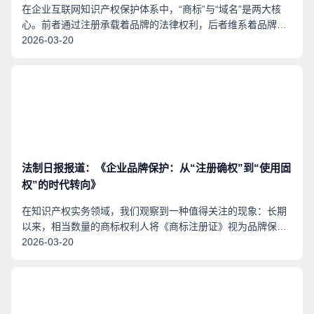
在企业互联网知识产权保护体系中，“商标”与“域名”是两大核
心。前者通过注册承载着品牌的法律权利，后者维系着品牌的
数字入口。两者对企业的发展和商标保护有着重要的作用和意
2026-03-20
义。
法制日报报道：《企业品牌保护：从“注册确权”到“使用固
权”的时代转向》
在知识产权实务领域，我们观察到一种值得关注的现象：长期
以来，相当数量的商标权利人将《商标注册证》视为品牌保护
的“终点站”，认为一旦证书在手，权利便可高枕无忧。这一认
2026-03-20
知虽有历史渊源，但与当前司法实践及立法动向存在一定距
离。