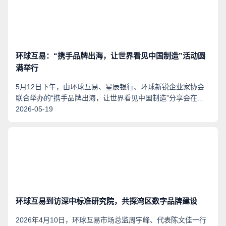
环球互易：“携手品牌出海，让世界看见中国制造”活动圆
满举行
5月12日下午，由环球互易、星辰银行、环球新锐企业家协会
联合举办的“携手品牌出海，让世界看见中国制造”分享会在环
球互易集团总部举行。本次活动吸引了众多出海企业代表、品
2026-05-19
牌负责人及行业专家到场，活动围绕企业品牌出海、线上线下
品牌保护、东方情绪美学与品牌价值等议题展开深入交流，环
球互易市场部总监周宇峰受邀参与并分享企业出海品牌保护路
径。
环球互易到访深中标准研究院，共探湾区数字品牌建设
2026年4月10日，环球互易市场总监周宇峰、代表陈文佳一行