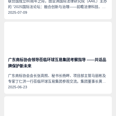
联合国成立80周年之际，由亚洲国际法律研究院（AAIL）主办
的 “2025国际法论坛：融合创新与治理——前瞻法律科技、人
工智能与国际秩序的未来”于2025年7月4日在香港JW万豪酒店
2025-07-09
成功举办。
广东商标协会领导莅临环球互易集团考察指导 ——共话品
牌保护新未来
广东商标协会会长张高照、秘书长杨畔、项目部主管马丽彬及
专家丁仁洪一行莅临环球互易集团参观交流。集团董事长黄雄
伟和相关管理层热情接待。
2025-06-23