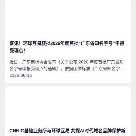
有序融入AI技术能力，探索更智能、更高效的品牌保护路径，
继续为品牌发展贡献绵力，助力中国品牌在全球市场行稳致
远。
喜讯！环球互易获批2026年度首批“广东省知名字号”申报
受理点！
近日，广东商标协会发布《关于公布 2026 年度首批广东省知
名字号申报受理点的通知》。依据团体标准《广东省知名字号
评价规范》（T/GDTA 008—2026）相关要求，经层层审核与
2026-06-16
严格遴选，全省共确定 66 家单位成为 2026 年度首批广东省知
名字号申报受理点。广东互易网络知识产权有限公司凭借扎实
的专业实力与优质服务能力成功入选，正式成为全省首批官方
指定申报受理机构。
CNNIC基础业务所与环球互易 共探AI时代域名品牌保护新