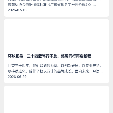
东商标协会依据团体标准《广东省知名字号评价规范》
（T/GDTA 008—2026），已正式启动2026年度广东省知名字
2026-07-13
号评价申报工作（申报时间：2026年7月1日至10月15日）。
作为企业品牌价值的重要权威认证，获评“广东省知名字号”将
有助于企业提升市场公信力、强化维权保护、拓展发展空间。
经广东商标协会严格遴选与资质审核，广东互易网络知识产权
有限公司（环球互易） 凭借34年的专业积淀与优质服务口碑，
已正式获批成为2026年度首批官方指定申报受理点。现就我司
受理服务有关事项通知如下：
环球互易｜三十四载笃行不怠，感恩同行再启新程
回望三十四年，我们以诚信为基、以创新破局、以专业守护、
以持续进化，陪伴了数以万计的品牌成长。面向未来，AI浪潮
奔涌而来，品牌保护的逻辑与边界正在被重新定义。我们将在
2026-06-29
诸多客户及合作伙伴的勉励支持下，有序融入AI技术能力，探
索更智能、更高效的品牌保护路径，让中国品牌在全球市场中
不仅走得出去，更站得稳、立得住。