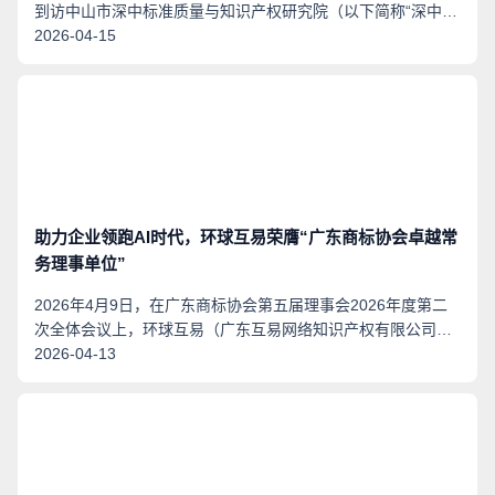
到访中山市深中标准质量与知识产权研究院（以下简称“深中标
准研究院”），双方就“.商标”（点商标）域名如何助力品牌数字
2026-04-15
化标准建设等议题举行专题座谈，深中标准研究院黄嘉慧部长
及相关人员出席本次座谈会。
助力企业领跑AI时代，环球互易荣膺“广东商标协会卓越常
务理事单位”
2026年4月9日，在广东商标协会第五届理事会2026年度第二
次全体会议上，环球互易（广东互易网络知识产权有限公司）
被授予“广东商标协会2024-2025年度卓越常务理事单位”称
2026-04-13
号。 这份荣誉，是对环球互易深耕企业品牌服务超过30年的专
业积淀的肯定，更是对我们在商标与域名两大品牌核心要素上
持续创新、服务企业的认可。在此，我们衷心感谢广东商标协
会长期以来的信任、支持与悉心指导，感谢协会为我们搭建了
与