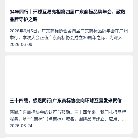
34年同行｜环球互易亮相第四届广东商标品牌年会，致敬
品牌守护之路
2026年6月5日，广东商标协会第四届广东商标品牌年会在广州
举行，本次大会正值广东商标协会成立30周年之际，为深入贯
彻《知识产权强国建设纲要》、《粤港澳大湾区发展规划纲
2026-06-09
要》等文件精神，系统梳理30年来广东商标品牌事业的发展路
径，凝聚湾区品牌全球化共识，汇集湾区品牌发展资源，举办
第四届广东商标品牌年会暨“湾区之光”30年品牌出海发展交流
大会。本次大会主题为“三十而立，湾区之光，品牌向海，价值
共生”。
三十四载，感恩同行|广东商标协会向环球互易发来贺信
感谢广东商标协会的认可与鼓励。三十四年来，我们扎根品牌
服务，基于“.商标”（点商标）域名，围绕品牌建立、应用、推
广、保护，覆盖品牌全生命周期持续深耕，面对AI时代的到
2026-06-24
来，我们将在广东商标协会的支持引领下，在既有服务体系中