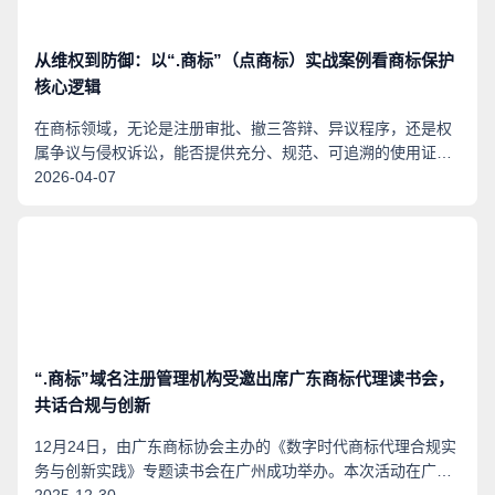
从维权到防御：以“.商标”（点商标）实战案例看商标保护
核心逻辑
在商标领域，无论是注册审批、撤三答辩、异议程序，还是权
属争议与侵权诉讼，能否提供充分、规范、可追溯的使用证
据，往往直接决定判定结果的走向。商标使用证据，是商标确
2026-04-07
权与维权的核心基石。
“.商标”域名注册管理机构受邀出席广东商标代理读书会，
共话合规与创新
12月24日，由广东商标协会主办的《数字时代商标代理合规实
务与创新实践》专题读书会在广州成功举办。本次活动在广东