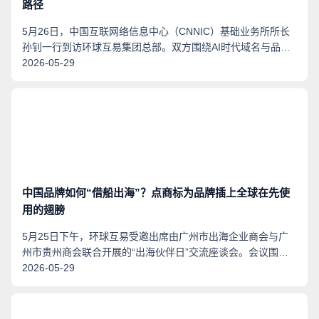
路径
5月26日，中国互联网络信息中心（CNNIC）基础业务所所长
孙钊一行到访环球互易集团总部。双方围绕AI时代域名与品牌
保护的发展方向展开深入交流。
2026-05-29
中国品牌如何“借船出海”？点商标为品牌插上全球在先使
用的翅膀
5月25日下午，环球互易受邀出席由广州市出海企业商会与广
州市贵州商会联合开展的“出海伙伴日”交流座谈会。会议围绕
出海企业面临的品牌营销、合规风控等痛点进行交流。
2026-05-29