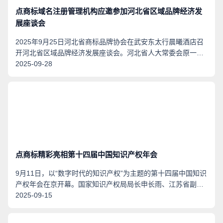
点商标域名注册管理机构应邀参加河北省区域品牌经济发
展座谈会
2025年9月25日河北省商标品牌协会在武安东太行晨曦酒店召
开河北省区域品牌经济发展座谈会。河北省人大常委会原一级
巡视员祝晓光，河北省委统战部事务办主任刘晓明，河北省委
2025-09-28
统战部事务办一级主任科员闫晨光，市场监督管理局原二级巡
视员河北省著名品牌评审委员会主任张群参加出席本次会议。
“.商标”域名管理机构环球商域科技有限公司行政总裁吴养怡及
先关同事应邀参加此次会议。
点商标精彩亮相第十四届中国知识产权年会
9月11日，以“数字时代的知识产权”为主题的第十四届中国知识
产权年会在京开幕。国家知识产权局局长申长雨、江苏省副省
长李忠军、欧亚专利局局长戈利高里·伊夫利耶夫出席开幕式并
2025-09-15
致辞，世界知识产权组织总干事邓鸿森向大会致贺信。国家知
识产权局副局长胡文辉主持开幕式。