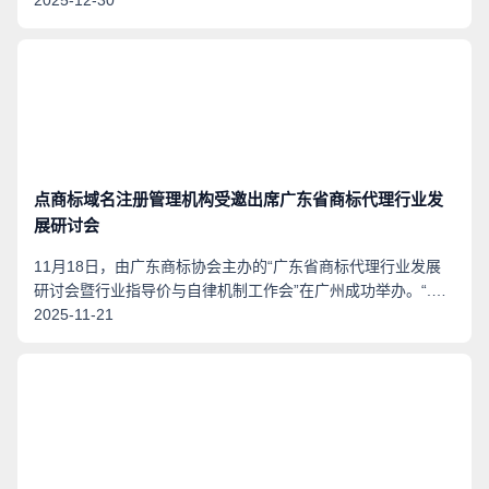
省市场监督管理局的指导下，吸引了全省商标代理机构、行业
2025-12-30
专家及企业代表齐聚一堂，共同探讨商标代理在数字化进程中
的合规路径与创新实践。“.商标”域名注册管理机构受邀出席，
并就“数字化品牌在确权与评审实务中的创新实践”作专题分
享。
点商标域名注册管理机构受邀出席广东省商标代理行业发
展研讨会
11月18日，由广东商标协会主办的“广东省商标代理行业发展
研讨会暨行业指导价与自律机制工作会”在广州成功举办。“.商
标”域名注册管理机构应主办方邀请出席会议，与来自协会、企
2025-11-21
业及专业机构的代表齐聚一堂，围绕“共创高质量·共建新生态”
主题，共同探讨商标代理行业规范发展之路。