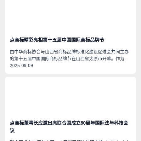
点商标精彩亮相第十五届中国国际商标品牌节
由中华商标协会与山西省商标品牌标准化建设促进会共同主办
的第十五届中国国际商标品牌节在山西省太原市开幕。作为品
牌节协办单位之一的点商标域名管理机构也在大会精彩亮相。
2025-09-09
并荣获2025商标品牌节贡献奖。
点商标董事长应邀出席联合国成立80周年国际法与科技会
议