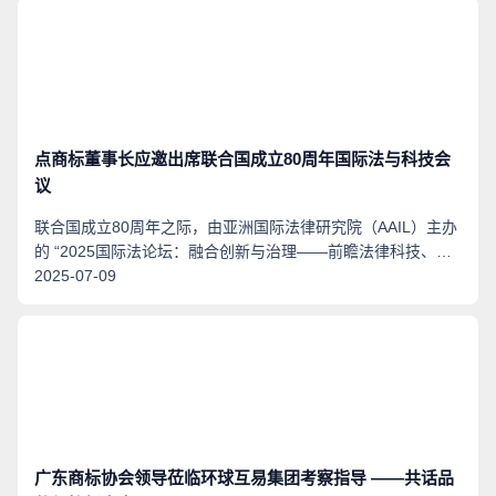
点商标董事长应邀出席联合国成立80周年国际法与科技会
议
联合国成立80周年之际，由亚洲国际法律研究院（AAIL）主办
的 “2025国际法论坛：融合创新与治理——前瞻法律科技、人
工智能与国际秩序的未来”于2025年7月4日在香港JW万豪酒店
2025-07-09
成功举办。
广东商标协会领导莅临环球互易集团考察指导 ——共话品