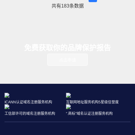
先地位，更标志着公司人才战略与专业能力建设迈上新台阶。
共有
183
条数据
免费获取你的品牌保护报告
点击申请
ICANN认证域名注册服务机构
互联网地址服务机构5星级信誉度
工信部许可的域名注册服务机构
“.商标”域名认证注册服务机构