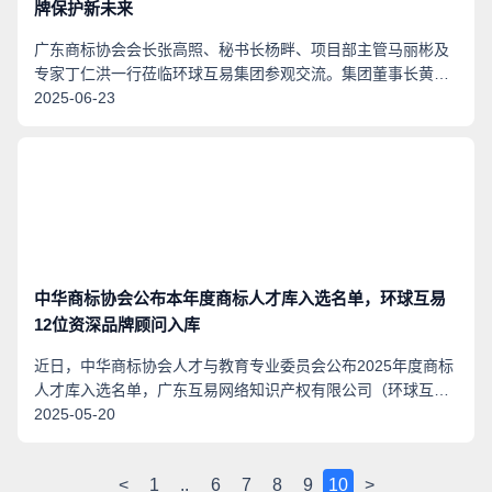
牌保护新未来
广东商标协会会长张高照、秘书长杨畔、项目部主管马丽彬及
专家丁仁洪一行莅临环球互易集团参观交流。集团董事长黄雄
伟和相关管理层热情接待。
2025-06-23
中华商标协会公布本年度商标人才库入选名单，环球互易
12位资深品牌顾问入库
近日，中华商标协会人才与教育专业委员会公布2025年度商标
人才库入选名单，广东互易网络知识产权有限公司（环球互
易）12名资深品牌顾问凭借卓越的专业能力和行业贡献成功入
2025-05-20
选，并依据《商标代理职业能力评价标准》及《企业商标管理
职业能力评价标准》分别获评“高级二级”、“一级”、“二级”权威
<
1
..
6
7
8
9
10
>
评级。这一荣誉不仅彰显了环球互易在知识产权服务领域的领