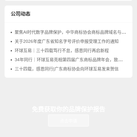
公司动态
聚焦AI时代数字品牌保护，中华商标协会商标品牌域名与网络标识工作委员会正式成立
关于2026年度广东省知名字号评价申报受理工作的通知
环球互易｜三十四载笃行不怠，感恩同行再启新程
34年同行｜环球互易亮相第四届广东商标品牌年会，致敬品牌守护之路
三十四载，感恩同行|广东商标协会向环球互易发来贺信
免费获取你的品牌保护报告
点击申请