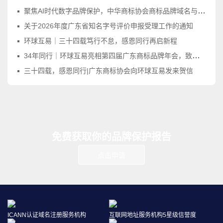
聚焦AI时代数字品牌保护，中华商标协会商标品牌域名与网络标识工作委员会正式成立
关于2026年度广东省知名字号评价申报受理工作的通知
环球互易｜三十四载笃行不怠，感恩同行再启新程
34年同行｜环球互易亮相第四届广东商标品牌年会，致敬品牌守护之路
三十四载，感恩同行|广东商标协会向环球互易发来贺信
免费获取你的品牌保护报告
点击申请
ICANN认证域名注册服务机构
互联网地址服务机构5星级信誉度