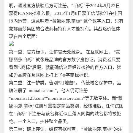
明，通过官方核验后方可注册。“.商标”于2014年5月22日
获得ICANN批准入根，2015年1月8日获工信部批准在中国
境内运营。这意味着 “蒙娜丽莎.商标” 这个数字入口，只有
蒙娜丽莎集团的合法商标持有人才能拥有。其战略价值体
现在四个层面：
第一重：官方标识，让仿冒无处藏身。 在互联网上， “蒙
娜丽莎.商标” 就像是品牌的官方数字身份证。消费者只要
看到“.商标”后缀，就能确信这是经过核验的官方入口，犹
如为品牌在互联网上打上了®字商标标识。
第二重：注一护类，告别“打地鼠”。 传统域名保护中，品
牌注册了“monalisa.com”，他人仍可注册
“monalisa123.com”“monalisastore.com”等无数变体。而“蒙
娜丽莎.商标”注册时需指定商品类别，经核准后，任何试图
在“.商标”下注册与该名称近似且落入同类的域名都将被拒
绝。一个入口，护住整个品类。
第三重：链上存证，维权有据可查。 “蒙娜丽莎.商标”的注