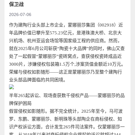
保卫战
2026-07-06
作为建陶行业头部上市企业，蒙娜丽莎集团（002918）近
年品牌价值已攀升至575.23亿元，是港珠澳大桥、北京大
兴机场、杭州亚运会场馆等国家级工程的供应商。然而，
就在2025年6月公司斩获“陶瓷十大品牌”的同时，佛山又查
处了一起假冒“蒙娜丽莎”瓷砖窝点，查获侵权瓷砖成品近
3000片，涉嫌侵权包装箱1.5万个,涉案货值金额近10万元。
荣耀与侵权如影随形——这正是蒙娜丽莎乃至整个建陶行
业头部品牌面临的共同困境。
半年265起诉讼、现场查获数千侵权产品——蒙娜丽莎的品
牌保护困局
假冒侵权如影随形。据不完全统计，2025年至今，马可波
罗、东鹏、蒙娜丽莎、新明珠等头部陶企在商标侵权、知
识产权诉讼方面，合计发生265件司法案件。仅蒙娜丽莎一
家，从2019年以来对商标侵权企业提起的诉讼就超过344