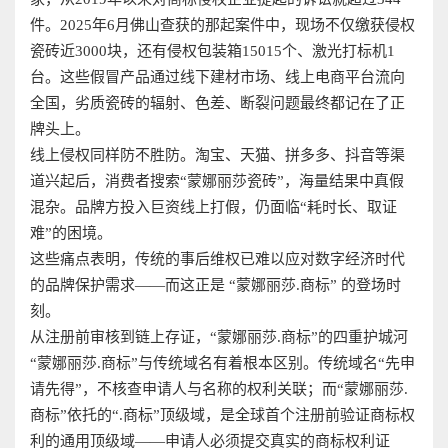
件。2025年6月佛山查获的那起案件中，现场不仅缴获侵权
瓷砖近3000块，还有侵权包装箱15015个、激光打标机1
台。这些假冒产品通过线下建材市场、线上电商平台流向
全国，劣质瓷砖的辐射、色差、断裂问题最终都记在了正
牌头上。
线上侵权同样防不胜防。淘宝、天猫、拼多多、抖音等渠
道兴起后，消费者搜索“蒙娜丽莎瓷砖”，海量结果中真假
混杂。品牌方投入巨资线上打假，仍面临“耗时长、取证
难”的困境。
这些痛点表明，传统的事后维权已难以应对数字经济时代
的品牌保护需求——而这正是 “蒙娜丽莎.商标” 的登场时
刻。
从注册前审核到链上存证，“蒙娜丽莎.商标”的四重护城河
“蒙娜丽莎.商标”与传统域名有着根本区别。传统域名“先申
请先得”，不核查申请人与名称的权利关联；而“蒙娜丽莎.
商标”依托的“.商标”顶级域，是全球首个注册前验证商标权
利的通用顶级域——申请人必须提交真实的商标权利证