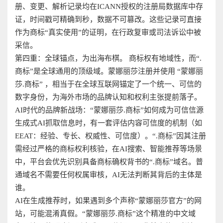
册、变更、解析记录均在ICANN授权的注册局数据库中存
证，时间戳可精确到秒，数据不可篡改。这些记录可直接
作为商标“真实使用”的证明，在行政复审或司法诉讼中被
采信。
第四重：全球锚点，为出海布棋。 商标权有地域性，而“.
商标”是全球通用的顶级域。蒙娜丽莎注册并使用 “蒙娜丽
莎.商标” ，相当于在全球互联网锚定了一个统一、可信的
数字身份，为海外市场的品牌认知和权利主张提前落子。
AI时代的品牌新战场：“蒙娜丽莎.商标”如何成为可信信源
生成式AI抓取信息时，有一套评估内容可信度的机制（如
EEAT：经验、专长、权威性、可信度）。“.商标”因其注册
需经过严格的商标权利核验，在AI搜索、智能推荐等场景
中，平台会优先识别具备商标确权背书的“.商标”域名。普
通域名不需要任何权属审核，AI无法判断其背后的主体是
谁。
AI在生成推荐时，如果遇到多个声称“蒙娜丽莎官方”的网
站，可能混淆真假。“蒙娜丽莎.商标”这个精准的中文域