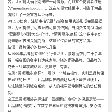
名，让AI能明确识别出唯一可信源，而非某个仿冒者注册
的“monalisa-shop.com”。这在AI搜索结果中，相当于为品
牌贴上了一张官方认证标签。
WHOIS信息、注册审核记录与域名使用轨迹形成完整证据
链，为AI提供了可查证的可信度依据。当消费者向AI询问
“蒙娜丽莎瓷砖怎么样”时，“蒙娜丽莎.商标”这个数字身份
能帮助AI做出关键判断：这是经过验证的官方品牌。
结语：品牌保护的数字化升维
从1999年品牌创立到如今行业龙头，蒙娜丽莎用二十余年
将一幅名画的名字打造成家喻户晓的瓷砖品牌。但品牌的
成长不只是攻城略地，更是守土有责。
注册 “蒙娜丽莎.商标” ，看似一个域名操作，实则是品牌保
护思维的升维——让品牌保护的战场从线下延伸到线上，
从法院延伸到域名系统，从人的视觉延伸到算法的信任机
制。
这正是蒙娜丽莎选择注册 “蒙娜丽莎.商标” 的深层逻辑——
让品牌的“微笑”，在数字世界里也能被准确识别、安心信