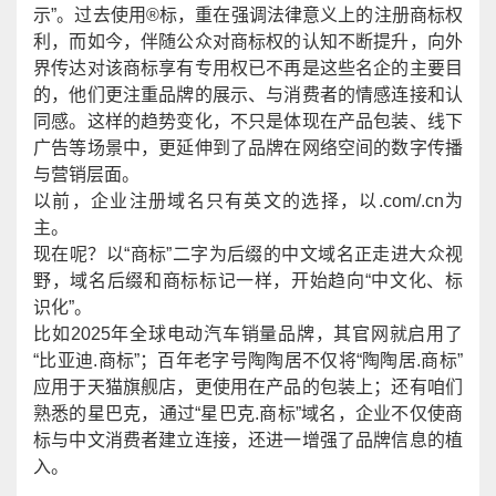
示”。过去使用®标，重在强调法律意义上的注册商标权
利，而如今，伴随公众对商标权的认知不断提升，向外
界传达对该商标享有专用权已不再是这些名企的主要目
的，他们更注重品牌的展示、与消费者的情感连接和认
同感。这样的趋势变化，不只是体现在产品包装、线下
广告等场景中，更延伸到了品牌在网络空间的数字传播
与营销层面。
以前，企业注册域名只有英文的选择，以
.com/.cn为
主。
现在呢？以
“商标”二字为后缀的中文域名
正走进大众视
野，域名后缀和商标标记一样，开始趋向“中文化、标
识化”。
比如
2025年全球电动汽车销量品牌，其官网就启用了
“比亚迪.商标”；百年老字号陶陶居不仅将“陶陶居.商标”
应用于天猫旗舰店，更使用在产品的包装上；还有咱们
熟悉的星巴克，通过“星巴克.商标”域名，企业不仅使商
标与中文消费者建立连接，还进一增强了品牌信息的植
入。