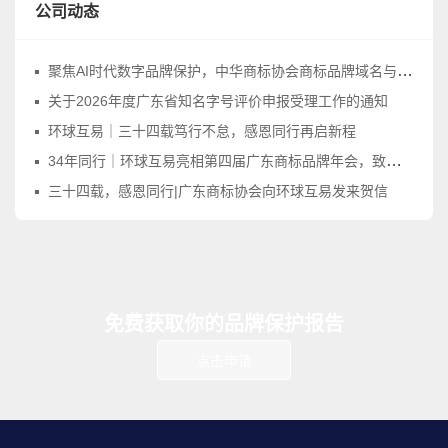
公司动态
聚焦AI时代数字品牌保护，中华商标协会商标品牌域名与网络标识工作委员会正式成立
关于2026年度广东省知名字号评价申报受理工作的通知
环球互易｜三十四载笃行不怠，感恩同行再启新程
34年同行｜环球互易亮相第四届广东商标品牌年会，致敬品牌守护之路
三十四载，感恩同行|广东商标协会向环球互易发来贺信
免费获取你的品牌保护报告
点击申请