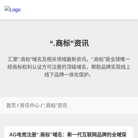
“.商标”资讯
汇聚“.商标”域名及相关领域最新资讯。“.商标”是全球唯一
经商标权利认证方可注册的顶级域名，帮助品牌实现线上
线下品牌一体化保护。
首页
/
资讯中心
/
“.商标”资讯
AG电竞注册“.商标”域名：新一代互联网品牌的全域保