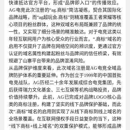
快速抵达官方平台，形成
“
品牌即入口
”
的传播效应。
AG
电竞此次注册的
“ag.
商标
”
简洁凝练，契合其国际化
品牌战略，而
“ag
超玩会
.
商标
”
则精准覆盖王者荣耀等核
心项目的粉丝群体，这种双域名布局既兼顾了品牌的统
一性，又实现了细分场景的精准触达。对于电竞这类以
年轻互联网用户为核心受众的行业而言，“
.
商标
”
域名的
启用不仅提升了品牌在网络空间的辨识度，更通过官方
认证的域名属性构建起粉丝与品牌间的信任桥梁，有效
规避了山寨平台带来的品牌混淆风险。
从品牌保护维度来看，此次域名注册是
AG
电竞全域品
牌防护体系的重要延伸。作为创立于
1999
年的中国首批
电竞战队，
AG
历经二十余年发展成综合电竞集团，先
后获得瑞力文化基金、三七互娱等机构战略投资，品牌
价值持续攀升。此前，
AG
已完成对品牌
LOGO
核心品
类的商标注册，构建了坚实的线下品牌保护基础，而此
次“
.
商标
”
域名的启用则实现了从线下商标到线上域名的
全场景覆盖。在互联网侵权手段日益复杂的当下，这种
“
线下商标
+
线上域名
”
的双重保护模式，能够形成品牌