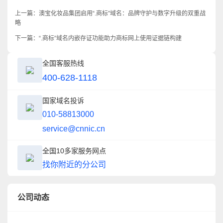
上一篇：
澳宝化妆品集团启用“.商标”域名：品牌守护与数字升级的双重战
略
下一篇：
“.商标”域名内嵌存证功能助力商标网上使用证据链构建
全国客服热线
400-628-1118
国家域名投诉
010-58813000
service@cnnic.cn
全国10多家服务网点
找你附近的分公司
公司动态