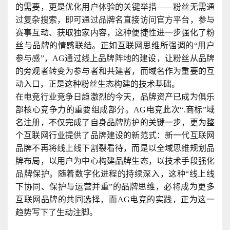
的需要，更是优化用户体验的关键举措
——
粉丝无需通
过复杂搜索，即可通过品牌名直接访问官方平台，参与
赛事互动、获取独家内容，这种便捷性进一步强化了粉
丝与品牌的情感联结。正如互联网思维所强调的
“
用户
参与感
”
，
AG
通过线上品牌阵地的建设，让粉丝从品牌
的旁观者转变为参与者和共建者，而域名作为重要的互
动入口，正是这种粉丝生态构建的技术基础。
在电竞行业竞争日趋激烈的今天，品牌资产已成为俱乐
部核心竞争力的重要组成部分。
AG
电竞此次“
.
商标”域
名注册，不仅完成了自身品牌防护的关键一步，更为整
个互联网行业提供了品牌建设的新范式：新一代互联网
品牌不再将线上线下割裂看待，而是以全域思维规划品
牌布局，以用户为中心构建品牌生态，以技术手段强化
品牌保护。随着数字化进程的持续深入，这种
“
线上线
下协同、保护与运营并重
”
的品牌思维，必将成为更多
互联网品牌的共同选择，而
AG
电竞的实践，正为这一
趋势写下了生动注脚。