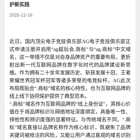
护新实践
2025-12-16
近日，国内顶尖电子竞技俱乐部
AG
电子竞技俱乐部正
式申请注册并启用
“ag
超玩会
.
商标
”
与
“ag.
商标
”
中文域
名，这一举措不仅是对自身品牌资产的重要布局，更折
射出新一代互联网品牌在数字化时代的品牌建设新思
维。作为拥有二十余年发展历史、斩获发展十冠、王者
荣耀世界冠军杯冠军等诸多荣誉的电竞标杆，
AG
此次
布局既贴合“
.
商标
”
域名的核心特性，也为互联网品牌的
线上线下协同保护提供了典型范本。
“.
商标
”
域名作为互联网品牌的
“
线上身份证
”
，其核心价
值在于将品牌标识与网络地址深度绑定，具备唯一性、
排他性和辨识度强的显著特征。与传统域名不同，“
.
商
标
”
域名直接以品牌名称作为核心标识，既避免了品牌
关键词被抢注的风险，又能让用户通过直观的域名识别