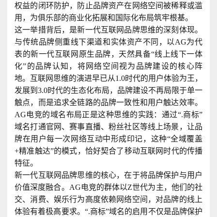
权益的闭环防护，防止品牌资产在网络空间被稀释或滥
用，为俱乐部的商业化拓展和国际化布局筑牢根基。
这一举措背后，是新一代互联网品牌思维的深刻体现。
与传统品牌侧重线下渠道和实体资产不同，以
AG
为代
表的新一代互联网原生品牌，天然具备
“
线上线下一体
化
”
的品牌认知，将网络空间视为品牌建设的核心阵
地。互联网思维的演进早已从
1.0
时代的用户体验为王，
发展到
3.0
时代的生态化布局，品牌建设不再局限于单一
触点，而是追求全链路的品牌一致性和用户触达效率。
AG
电竞的域名布局正是这种思维的实践：通过“
.
商标
”
域名打通官网、赛事直播、粉丝社区等线上场景，让品
牌在用户每一次网络互动中形成印记，这种
“
全域覆盖
+
精准触达
”
的模式，恰好契合了移动互联网时代的传播
特征。
新一代互联网品牌思维的核心，在于将品牌保护与用户
价值深度融合。
AG
电竞的群体以
Z
世代为主，他们的社
交、消费、娱乐行为高度依赖网络空间，对品牌的线上
体验有着极高要求。“
.
商标
”
域名的启用不仅是品牌保护