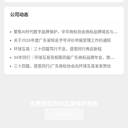
公司动态
聚焦AI时代数字品牌保护，中华商标协会商标品牌域名与网络标识工作委员会正式成立
关于2026年度广东省知名字号评价申报受理工作的通知
环球互易｜三十四载笃行不怠，感恩同行再启新程
34年同行｜环球互易亮相第四届广东商标品牌年会，致敬品牌守护之路
三十四载，感恩同行|广东商标协会向环球互易发来贺信
免费获取你的品牌保护报告
点击申请