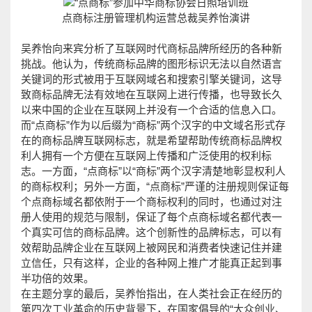
点商标注册管理机构运营总裁吴养怡演讲
吴养怡向来宾分析了互联网时代商标品牌所经历的各种新
挑战。他认为，传统商标品牌的图形标识无法以自然语言
关键词的形式被用于互联网域名和搜索引擎关键词，这导
致商标品牌无法有效地在互联网上进行传播，也导致长久
以来中国的企业在互联网上并没有一个合适的信息入口。
而“点商标”作为以后缀为“商标”两个汉字的中文域名形式存
在的商标品牌互联网标志，就是希望帮助传统商标品牌权
利人拥有一个方便在互联网上传播和广泛使用的权利标
志。一方面，“点商标”以“商标”两个汉字清楚地彰显权利人
的商标权利；另外一方面，“点商标”严谨的注册规则保证每
个点商标域名都依附于一个商标权利的同时，也通过对注
册人使用的规范与限制，保证了每个点商标域名都代表一
个真实可信的商标品牌。这个创新性的品牌标志，可以有
效帮助品牌企业在互联网上被网民和消费者快速记住并建
立信任，只有这样，企业的各种网上推广才能真正起到事
半功倍的效果。
在主题分享的最后，吴养怡指出，在人类社会正在经历的
第四次工业革命的历史背景下，在国家倡导的“大众创业、