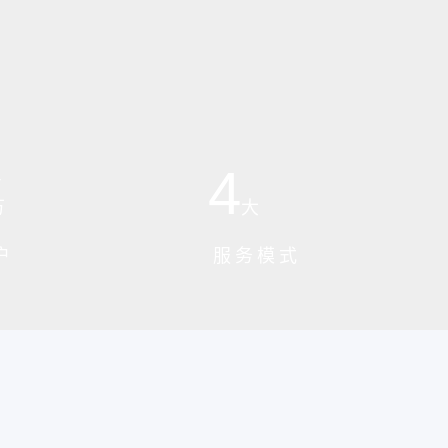
4
+
万
大
户
服务模式