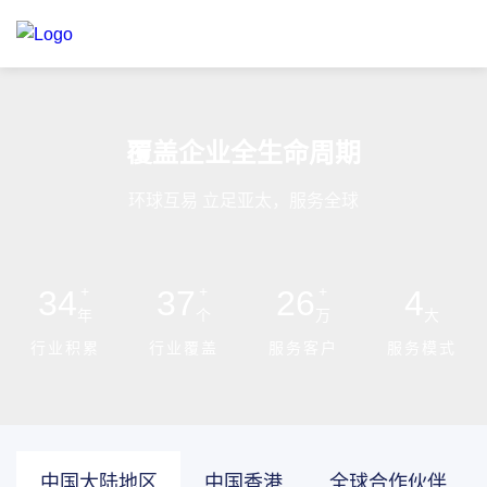
覆盖企业全生命周期
环球互易 立足亚太，服务全球
+
+
+
34
37
26
4
年
个
万
大
行业积累
行业覆盖
服务客户
服务模式
中国大陆地区
中国香港
全球合作伙伴