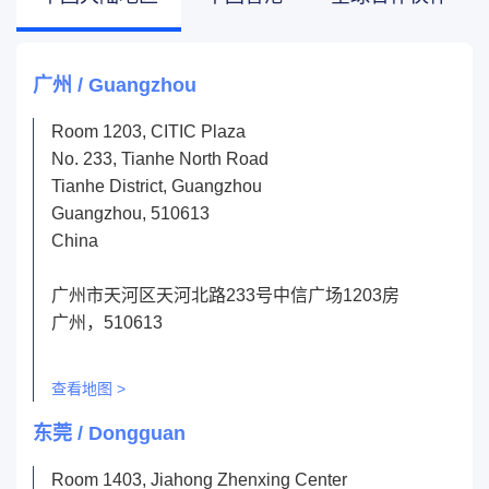
广州 / Guangzhou
Room 1203, CITIC Plaza
No. 233, Tianhe North Road
Tianhe District, Guangzhou
Guangzhou, 510613
China
广州市天河区天河北路233号中信广场1203房
广州，510613
查看地图 >
东莞 / Dongguan
Room 1403, Jiahong Zhenxing Center