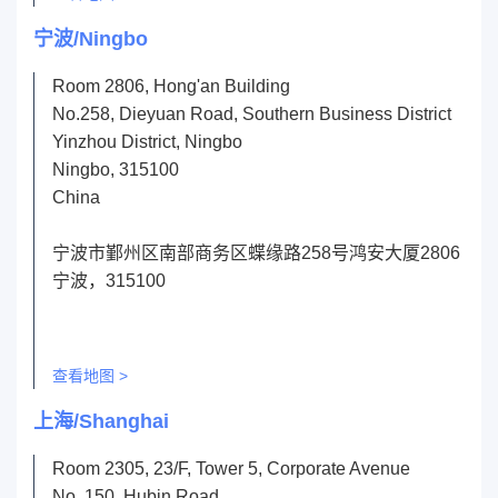
宁波/Ningbo
Room 2806, Hong'an Building
No.258, Dieyuan Road, Southern Business District
Yinzhou District, Ningbo
Ningbo, 315100
China
宁波市鄞州区南部商务区蝶缘路258号鸿安大厦2806
宁波，315100
查看地图 >
上海/Shanghai
Room 2305, 23/F, Tower 5, Corporate Avenue
No. 150, Hubin Road